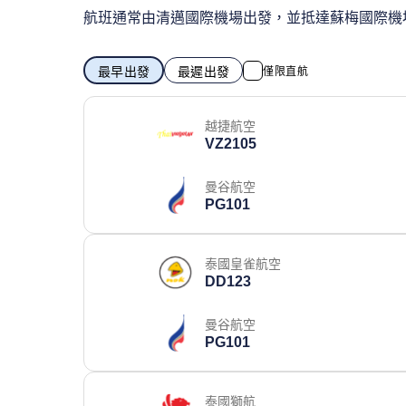
航班通常由清邁國際機場出發，並抵達蘇梅國際機
最早出發
最遲出發
僅限直航
越捷航空
VZ2105
曼谷航空
PG101
泰國皇雀航空
DD123
曼谷航空
PG101
泰國獅航