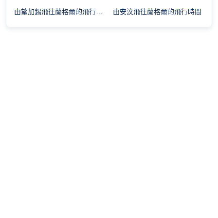
由望加錫飛往蘭格爾的飛行時間
由安汶飛往蘭格爾的飛行時間