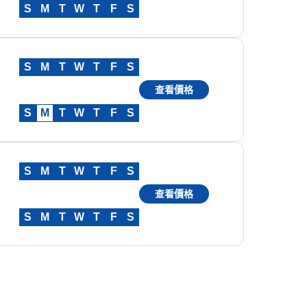
S
M
T
W
T
F
S
S
M
T
W
T
F
S
查看價格
S
M
T
W
T
F
S
S
M
T
W
T
F
S
查看價格
S
M
T
W
T
F
S