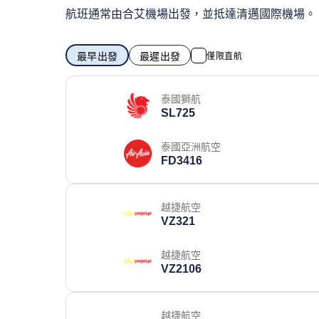
航班通常由合艾機場出發，並抵達清邁國際機場。
最早出發
最遲出發
僅限直航
泰國獅航
SL725
泰國亞洲航空
FD3416
越捷航空
VZ321
越捷航空
VZ2106
越捷航空