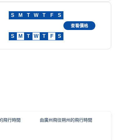
S
M
T
W
T
F
S
查看價格
S
M
T
W
T
F
S
的飛行時間
由廣州飛往朔州的飛行時間