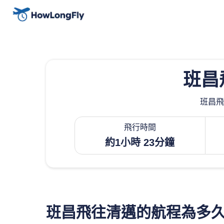
班昌
班昌飛
飛行時間
約1小時 23分鐘
班昌飛往清邁的航程為多