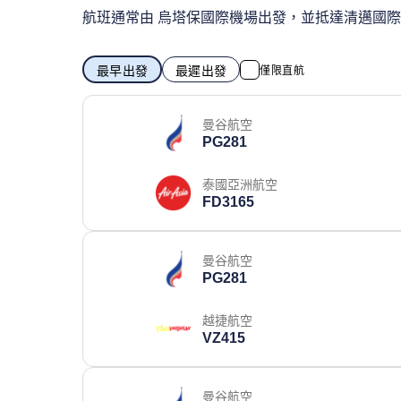
航班通常由 烏塔保國際機場出發，並抵達清邁國
最早出發
最遲出發
僅限直航
曼谷航空
PG281
泰國亞洲航空
FD3165
曼谷航空
PG281
越捷航空
VZ415
曼谷航空